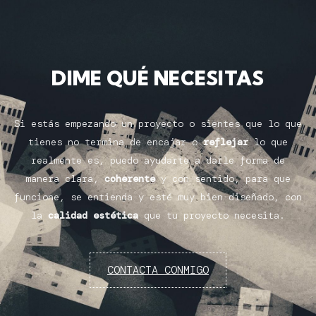
DIME QUÉ NECESITAS
Si estás empezando un proyecto o sientes que lo que
tienes no termina de encajar o
reflejar
lo que
realmente es, puedo ayudarte a darle forma de
manera clara,
coherente
y con sentido, para que
funcione, se entienda y esté muy bien diseñado, con
la
calidad estética
que tu proyecto necesita.
CONTACTA CONMIGO