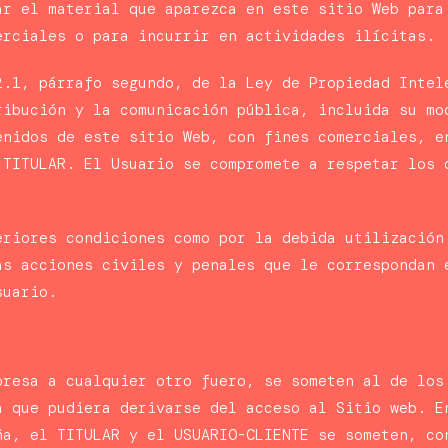
ar el material que aparezca en este sitio Web para
erciales o para incurrir en actividades ilícitas.
2.1, párrafo segundo, de la Ley de Propiedad Intel
ribución y la comunicación pública, incluida su mo
enidos de este sitio Web, con fines comerciales, e
 TITULAR. El Usuario se compromete a respetar los 
eriores condiciones como por la debida utilización
as acciones civiles y penales que le correspondan 
suario.
presa a cualquier otro fuero, se someten al de los
a que pudiera derivarse del acceso al Sitio web. E
ña, el TITULAR y el USUARIO-CLIENTE se someten, co