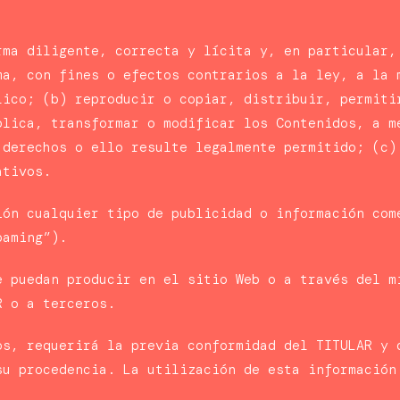
rma diligente, correcta y lícita y, en particular,
ma, con fines o efectos contrarios a la ley, a la 
lico; (b) reproducir o copiar, distribuir, permiti
blica, transformar o modificar los Contenidos, a m
 derechos o ello resulte legalmente permitido; (c)
ativos.
ión cualquier tipo de publicidad o información com
paming”).
e puedan producir en el sitio Web o a través del m
R o a terceros.
os, requerirá la previa conformidad del TITULAR y 
su procedencia. La utilización de esta información